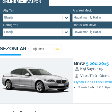
ONLİNE REZERVASYON
Alış Yeri
Alış Yeri Mevki
Elazığ
Havalimanı İç Hatlar
Dönüş Yeri
Dönüş Yeri Mevki
Elazığ
Havalimanı İç Hatlar
SEZONLAR :
Ağustos
Bmw
5.20d 2015
Kişi Sayısı : x5
Vites Türü : Otomat
Fiyata Dahil Olan Hizme
Ücretsiz İptal
L.C.F. Sigort