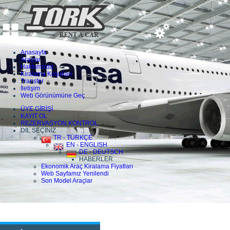
Anasayfa
Araçlar
Hakkımızda
Kiralama Koşulları
Transfer
İletişim
Web Görünümüne Geç
ÜYE GİRİŞİ
KAYIT OL
REZERVASYON KONTROL
DİL SEÇİNİZ
TR - TÜRKÇE
EN - ENGLISH
DE - DEUTSCH
HABERLER
Ekonomik Araç Kiralama Fiyatları
Web Sayfamız Yenilendi
Son Model Araçlar